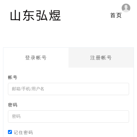
首页
登录帐号
注册帐号
帐号
密码
记住密码