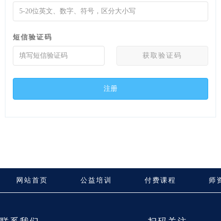
短信验证码
获取验证码
注册
网站首页
公益培训
付费课程
师