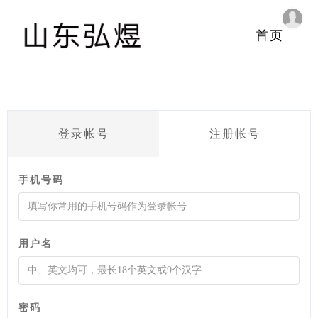
首页
登录帐号
注册帐号
手机号码
用户名
密码