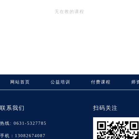
无在教的课程
网站首页
公益培训
付费课程
师
联系我们
扫码关注
热线: 0631-5327785
手机：13082674087