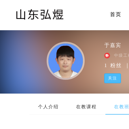
首页
于嘉宾
中级工
1
粉丝
关注
个人介绍
在教课程
在教