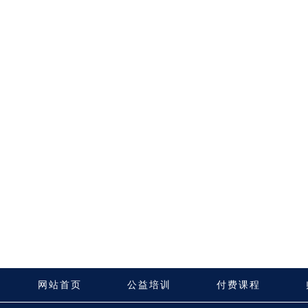
网站首页
公益培训
付费课程