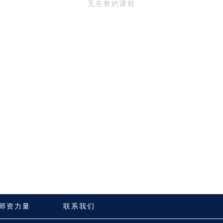
无在教的课程
师资力量
联系我们