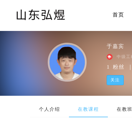
首页
于嘉宾
中级工
1
粉丝
关注
个人介绍
在教课程
在教